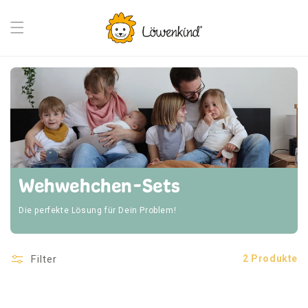
Direkt
zum
Inhalt
Wehwehchen-Sets
Die perfekte Lösung für Dein Problem!
Filter
2 Produkte